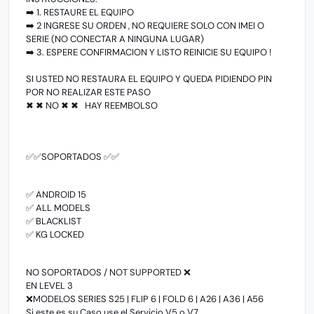
➡️ 1. RESTAURE EL EQUIPO
➡️ 2 INGRESE SU ORDEN , NO REQUIERE SOLO CON IMEI O
SERIE (NO CONECTAR A NINGUNA LUGAR)
➡️ 3. ESPERE CONFIRMACION Y LISTO REINICIE SU EQUIPO !
SI USTED NO RESTAURA EL EQUIPO Y QUEDA PIDIENDO PIN
POR NO REALIZAR ESTE PASO
✖ ✖ NO ✖ ✖ HAY REEMBOLSO
✅✅SOPORTADOS ✅✅
✅ ANDROID 15
✅ ALL MODELS
✅ BLACKLIST
✅ KG LOCKED
NO SOPORTADOS / NOT SUPPORTED ❌
EN LEVEL 3
❌MODELOS SERIES
S25 | FLIP 6 | FOLD 6 | A26 | A36 | A56
Si este es su Caso use el Servicio V5 o V7