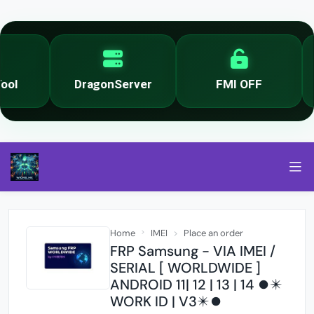
l
DragonServer
FMI OFF
Home
IMEI
Place an order
FRP Samsung - VIA IMEI /
SERIAL [ WORLDWIDE ]
ANDROID 11| 12 | 13 | 14 ⏺✴️
WORK ID | V3✴️⏺