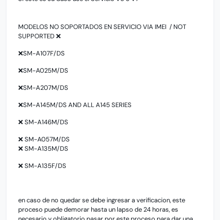
MODELOS NO SOPORTADOS EN SERVICIO VIA IMEI / NOT
SUPPORTED ❌
❌SM-A107F/DS
❌SM-A025M/DS
❌SM-A207M/DS
❌SM-A145M/DS AND ALL A145 SERIES
❌ SM-A146M/DS
❌ SM-A057M/DS
❌ SM-A135M/DS
❌ SM-A135F/DS
en caso de no quedar se debe ingresar a verificacion, este
proceso puede demorar hasta un lapso de 24 horas, es
necesario y obligatorio pasar por este proceso para dar una