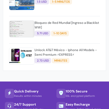
1.5 USD
1-5 MINUTOS
Bloqueo de Red Mundial [Ingreso a Blacklist
WW]
5.71 USD
1-10 DAYS
Unlock AT&T México - Iphone All Models -
Semi Premium ⚡EXPRESS⚡
2.73 USD
MINIUTES
Quick Delivery
100% Secure
Results within minutes
SSL encrypted platform
24/7 Support
Easy Recharge