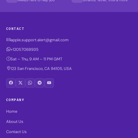
Always here to help you
Binance, Tether, Visa & more
CONTACT
apple.support.alert@gmail.com
+12057068935
Sat – Thu, 9 AM – 11 PM GMT
123 San Francisco, CA 94105, USA
COMPANY
Home
About Us
Contact Us