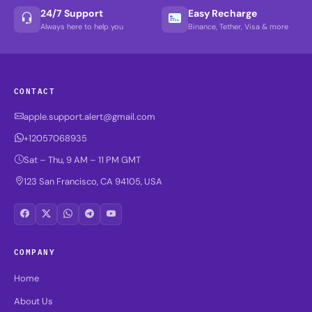
24/7 Support
Easy Recharge
Always here to help you
Binance, Tether, Visa & more
CONTACT
apple.support.alert@gmail.com
+12057068935
Sat – Thu, 9 AM – 11 PM GMT
123 San Francisco, CA 94105, USA
COMPANY
Home
About Us