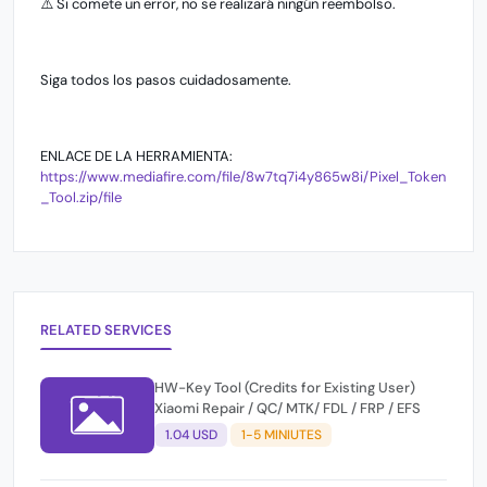
⚠️ Si comete un error, no se realizará ningún reembolso.
Siga todos los pasos cuidadosamente.
ENLACE DE LA HERRAMIENTA:
https://www.mediafire.com/file/8w7tq7i4y865w8i/Pixel_Token
_Tool.zip/file
RELATED SERVICES
HW-Key Tool (Credits for Existing User)
Xiaomi Repair / QC/ MTK/ FDL / FRP / EFS
1.04 USD
1-5 MINIUTES