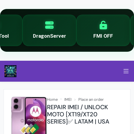
ol
DragonServer
FMI OFF
Home
IMEI
Place an order
REPAIR IMEI / UNLOCK
MOTO [XT19/XT20
SERIES]✅ LATAM | USA