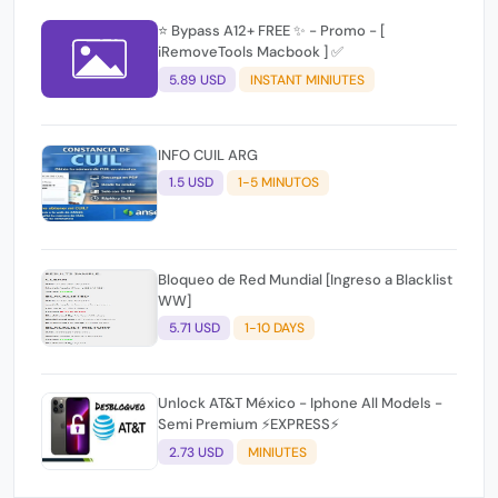
⭐️ Bypass A12+ FREE ✨ - Promo - [
iRemoveTools Macbook ] ✅
5.89 USD
INSTANT MINIUTES
INFO CUIL ARG
1.5 USD
1-5 MINUTOS
Bloqueo de Red Mundial [Ingreso a Blacklist
WW]
5.71 USD
1-10 DAYS
Unlock AT&T México - Iphone All Models -
Semi Premium ⚡EXPRESS⚡
2.73 USD
MINIUTES